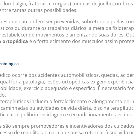
o, lombalgia, fraturas, cirurgias (como as de joelho, ombro
entre tantas outras possibilidades.
sões que não podem ser prevenidas, sobretudo aquelas com
ticos ou durante os trabalhos diários, a meta da fisioterap
 restabelecendo movimentos e amenizando suas dores. Ou
a ortopédica
é o fortalecimento dos músculos assim proteg
matológica
ico ocorre pós acidentes automobilísticos, quedas, aciden
ja qual for a patologia, lesões ortopédicas exigem experiênci
bilidade, exercício adequado e específico. É necessário forta
do.
terapêuticos incluem o fortalecimento e alongamento por 
 caminhadas ou atividades de vida diária, piscina terapêuti
ticular, equilíbrio reciclagem e recondicionamento aeróbio.
as são sempre promovedores e incentivadores dos cuidados 
cesso de reabilitação para que possa retornar à sua vida 