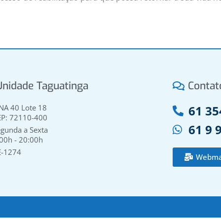
Unidade Taguatinga
Contat
NA 40 Lote 18
61 35
EP: 72110-400
61 9 
gunda a Sexta
00h - 20:00h
E-1274
Webma