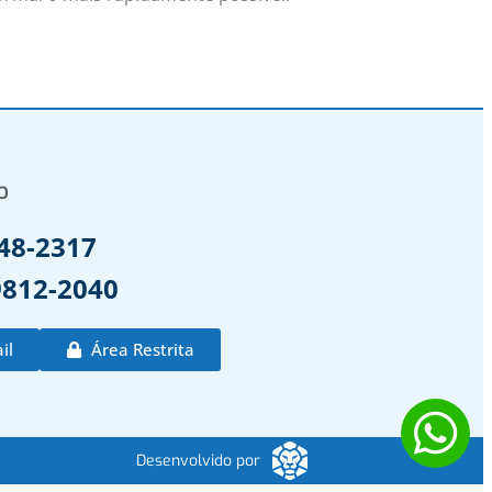
o
48-2317
9812-2040
il
Área Restrita
Desenvolvido por