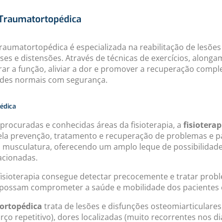
 Traumatortopédica
 traumatortopédica é especializada na reabilitação de lesõ
rses e distensões. Através de técnicas de exercícios, along
urar a função, aliviar a dor e promover a recuperação compl
dades normais com segurança.
pédica
rocuradas e conhecidas áreas da fisioterapia, a
fisiotera
ela prevenção, tratamento e recuperação de problemas e 
a musculatura, oferecendo um amplo leque de possibilidade
acionadas.
fisioterapia consegue detectar precocemente e tratar prob
 possam comprometer a saúde e mobilidade dos pacientes
 ortopédica
trata de lesões e disfunções osteomiarticulare
rço repetitivo), dores localizadas (muito recorrentes nos dia