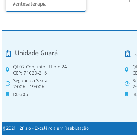
Ventosaterapia
Unidade Guará
Qi 07 Conjunto U Lote 24
Q
CEP: 71020-216
C
Segunda a Sexta
Se
7:00h - 19:00h
7:
RE-305
R
@2021 H2Fisio - Excelência em Reabilitação