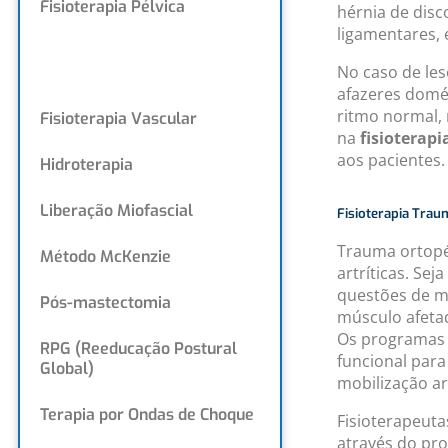
Fisioterapia Pélvica
hérnia de disc
ligamentares, 
Fisioterapia
No caso de le
Traumatortopédica
afazeres domés
ritmo normal,
Fisioterapia Vascular
na
fisioterapi
aos pacientes.
Hidroterapia
Liberação Miofascial
Fisioterapia Trau
Trauma ortopéd
Método McKenzie
artríticas. Se
questões de mo
Pós-mastectomia
músculo afeta
Os programas 
RPG (Reeducação Postural
funcional para
Global)
mobilização ar
Terapia por Ondas de Choque
Fisioterapeut
através do pro