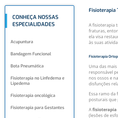
Fisioterapia
CONHEÇA NOSSAS
ESPECIALIDADES
A fisioterapia
fraturas, ento
ela visa resta
Acupuntura
às suas ativi
Bandagem Funcional
Fisioterapia Orto
Bota Pneumática
Uma das mais p
responsável p
nos ossos e n
Fisioterapia no Linfedema e
Lipedema
disfunções rel
Essa ramo da 
Fisioterapia oncológica
posturais que
Fisioterapia para Gestantes
A
fisioterapia
(lesões de esfo